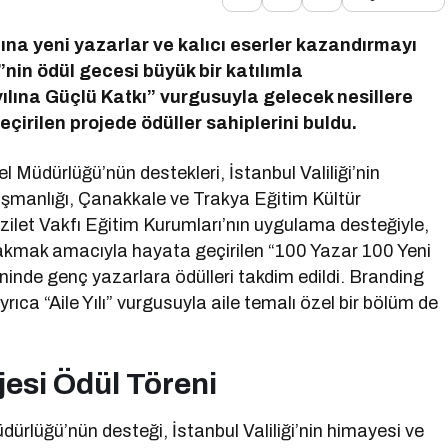
ına yeni yazarlar ve kalıcı eserler kazandırmayı
nin ödül gecesi büyük bir katılımla
zyılına Güçlü Katkı” vurgusuyla gelecek nesillere
irilen projede ödüller sahiplerini buldu.
nel Müdürlüğü’nün destekleri, İstanbul Valiliği’nin
ışmanlığı, Çanakkale ve Trakya Eğitim Kültür
ilet Vakfı Eğitim Kurumları’nın uygulama desteğiyle,
bırakmak amacıyla hayata geçirilen “100 Yazar 100 Yeni
inde genç yazarlara ödülleri takdim edildi. Branding
rıca “Aile Yılı” vurgusuyla aile temalı özel bir bölüm de
jesi Ödül Töreni
Müdürlüğü’nün desteği, İstanbul Valiliği’nin himayesi ve