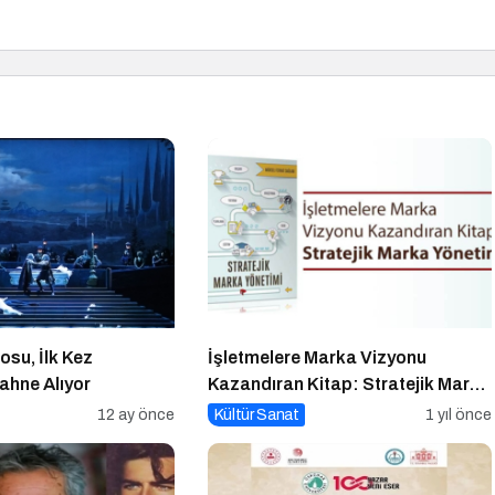
osu, İlk Kez
İşletmelere Marka Vizyonu
ahne Alıyor
Kazandıran Kitap: Stratejik Marka
Yönetimi
12 ay önce
Kültür Sanat
1 yıl önce