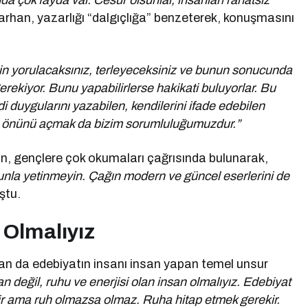
 çok fayda var. Cesur olsunlar, insanları rahatsız
arhan, yazarlığı “dalgıçlığa” benzeterek, konuşmasını
çin yorulacaksınız, terleyeceksiniz ve bunun sonucunda
gerekiyor. Bunu yapabilirlerse hakikati buluyorlar. Bu
 duygularını yazabilen, kendilerini ifade edebilen
erin önünü açmak da bizim sorumluluğumuzdur.”
n, gençlere çok okumaları çağrısında bulunarak,
unla yetinmeyin. Çağın modern ve güncel eserlerini de
ştu.
 Olmalıyız
da edebiyatın insanı insan yapan temel unsur
an değil, ruhu ve enerjisi olan insan olmalıyız. Edebiyat
ir ama ruh olmazsa olmaz. Ruha hitap etmek gerekir.