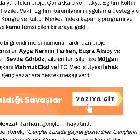
da yürütülen proje, Çanakkale ve Trakya Eğitim Kültür
azilet Vakfı Eğitim Kurumlarının uygulama desteğiyle
ı Kongre ve Kültür Merkezi’ndeki kapanış programı ve
e kamu temsilcileri bir araya geldi.
oje bilgilendirme sunumunun ardından proje
temsilen
Ayça Nermin Tarhan, Büşra Aksoy
ve
len
Sevda Gürbüz
, aileleri temsilen ise
Müjgan
aşkanı
Mahmut Ekşi
ve İTO Meclis Üyesi
İshak
 genç yazarlara destek mesajı verdi.
 Nevzat Tarhan,
gençlerin hayatında
belirterek,
“Gençler burada gayret gösterdiler. Gençlerin