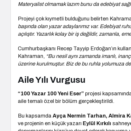
Materyalist olmamak lazım bunu da edebiyat sağl
Projeyi çok kıymetli bulduğunu belirten Kahram
başında olan yazar adaylarımız var. Edebiyat ruhu di
açılıştır. Yazarlık kolay bir iş değildir, zamanla, e
Cumhurbaşkanı Recep Tayyip Erdoğan’ın kullan
Kahraman,
“Bu nesil aynı zamanda imanlı, inançlı
üzerine kurulmuştur. Biz de bu ruhla yolumuza d
Aile Yılı Vurgusu
“100 Yazar 100 Yeni Eser”
projesi kapsamınd
aile temalı özel bir bölüm gerçekleştirildi.
Bu kapsamda
Ayça Nermin Tarhan, Almira Kav
ve projenin en küçük yazarı
Eylül Kırkılı
sahneye 