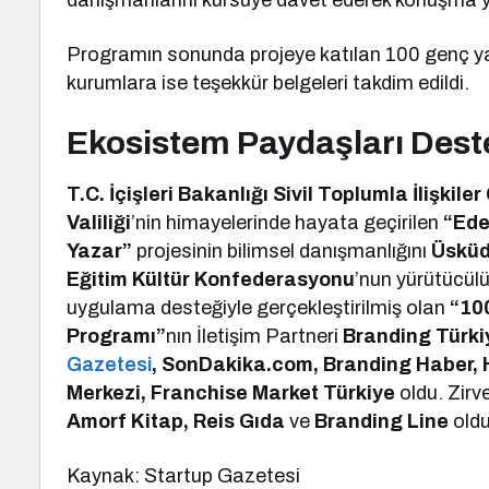
danışmanlarını kürsüye davet ederek konuşma y
Programın sonunda projeye katılan 100 genç ya
kurumlara ise teşekkür belgeleri takdim edildi.
Ekosistem Paydaşları Dest
T.C. İçişleri Bakanlığı Sivil Toplumla İlişkil
Valiliği
’nin himayelerinde hayata geçirilen
“Ede
Yazar”
projesinin bilimsel danışmanlığını
Üsküd
Eğitim Kültür Konfederasyonu
’nun yürütücül
uygulama desteğiyle gerçekleştirilmiş olan
“10
Programı”
nın İletişim Partneri
Branding Türki
Gazetesi
, SonDakika.com, Branding Haber, 
Merkezi, Franchise Market Türkiye
oldu. Zirv
Amorf Kitap, Reis Gıda
ve
Branding Line
oldu
Kaynak: Startup Gazetesi