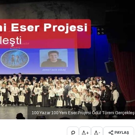
100 Yazar 100 Yeni Eser Projesi Ödül Töreni Gerçekleş
+
-
PAYLAŞ