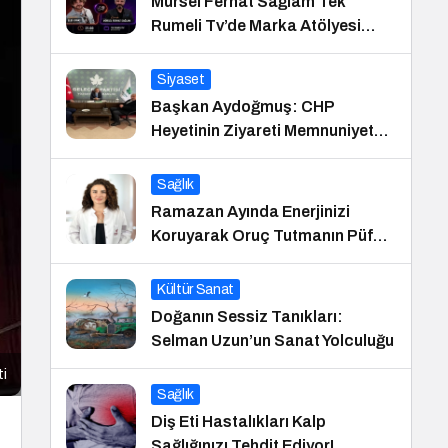
Mürsel Ferhat Sağlam Tek
Rumeli Tv’de Marka Atölyesi
Programına Konuk Oldu
Siyaset
Başkan Aydoğmuş: CHP
Heyetinin Ziyareti Memnuniyet
Verici
Sağlık
Ramazan Ayında Enerjinizi
Koruyarak Oruç Tutmanın Püf
Noktaları
Kültür Sanat
Doğanın Sessiz Tanıkları:
Selman Uzun’un Sanat Yolculuğu
ti
Sağlık
Diş Eti Hastalıkları Kalp
Sağlığınızı Tehdit Ediyor!