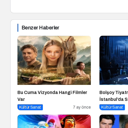
Benzer Haberler
Bu Cuma Vizyonda Hangi Filmler
Bolşoy Tiyatr
Var
İstanbul’da S
Kültür Sanat
7 ay önce
Kültür Sanat