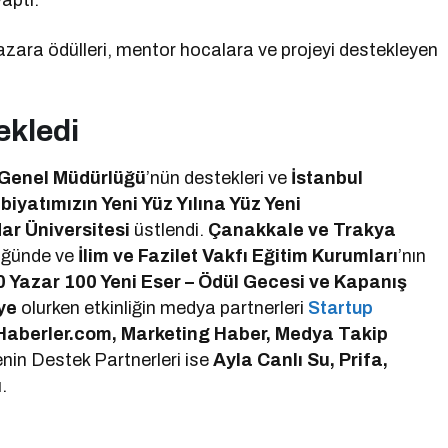
aptı.
zara ödülleri, mentor hocalara ve projeyi destekleyen
ekledi
er Genel Müdürlüğü
’nün destekleri ve
İstanbul
biyatımızın Yeni Yüz Yılına Yüz Yeni
ar Üniversitesi
üstlendi.
Çanakkale ve Trakya
üğünde ve
İlim ve Fazilet Vakfı Eğitim Kurumları
’nın
0 Yazar 100 Yeni Eser – Ödül Gecesi ve Kapanış
ye
olurken etkinliğin medya partnerleri
Startup
Haberler.com, Marketing Haber, Medya Takip
enin Destek Partnerleri ise
Ayla Canlı Su, Prifa,
.