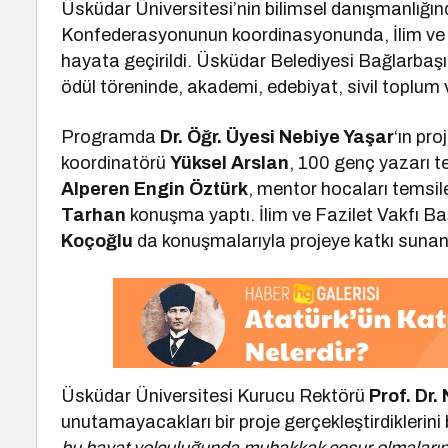
Üsküdar Üniversitesi’nin bilimsel danışmanlığın
Konfederasyonunun koordinasyonunda, İlim ve F
hayata geçirildi. Üsküdar Belediyesi Bağlarbaş
ödül töreninde, akademi, edebiyat, sivil toplum v
Programda
Dr. Öğr. Üyesi Nebiye Yaşar
‘ın pr
koordinatörü
Yüksel Arslan
, 100 genç yazarı 
Alperen Engin Öztürk
, mentor hocaları temsi
Tarhan
konuşma yaptı. İlim ve Fazilet Vakfı B
Koçoğlu
da konuşmalarıyla projeye katkı sunan
Üsküdar Üniversitesi Kurucu Rektörü
Prof. Dr.
unutamayacakları bir proje gerçekleştirdiklerini 