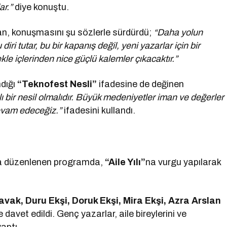
ar.”
diye konuştu.
an, konuşmasını şu sözlerle sürdürdü;
“Daha yolun
ri tutar, bu bir kapanış değil, yeni yazarlar için bir
mekle içlerinden nice güçlü kalemler çıkacaktır.”
dığı
“Teknofest Nesli”
ifadesine de değinen
 bir nesil olmalıdır. Büyük medeniyetler iman ve değerler
evam edeceğiz.”
ifadesini kullandı.
a düzenlenen programda,
“Aile Yılı”
na vurgu yapılarak
ak, Duru Ekşi, Doruk Ekşi, Mira Ekşi, Azra Arslan
davet edildi. Genç yazarlar, aile bireylerini ve