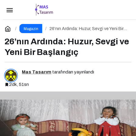
Cazın Ritmini Hissetmeye Hazır Olun!
Paylaş
Yorum Yap
26’nın Ardında: Huzur, Sevgi ve Yeni Bir
Magazin
Başlangıç
26’nın Ardında: Huzur, Sevgi ve
Yeni Bir Başlangıç
Mas Tasarım
tarafından yayınlandı
2dk, 51sn