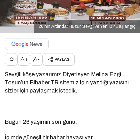
26’nın Ardında: Huzur, Sevgi ve Yeni Bir Başlangıç
+
-
PAYLAŞ
Sevgili köşe yazarımız Diyetisyen Melina Ezgi
Tosun’un Bihaber.TR sitemiz için yazdığı yazısını
sizler için paylaşmak istedik.
Bugün 26 yaşımın son günü.
İçimde güneşli bir bahar havası var.