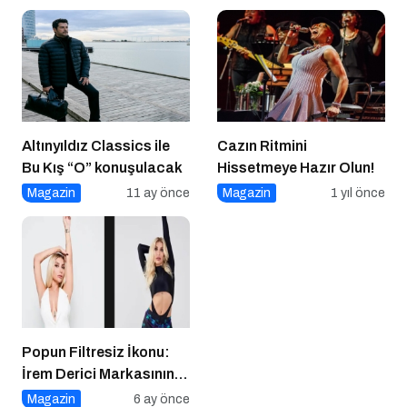
Altınyıldız Classics ile
Cazın Ritmini
Bu Kış “O” konuşulacak
Hissetmeye Hazır Olun!
Magazin
11 ay önce
Magazin
1 yıl önce
Popun Filtresiz İkonu:
İrem Derici Markasının
Genetik Kodları Çözüldü
Magazin
6 ay önce