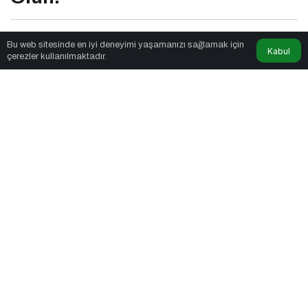
Mas Tasarım
tarafından yayınlandı
Bu web sitesinde en iyi deneyimi yaşamanızı sağlamak için
Kabul
çerezler kullanılmaktadır.
2dk, 41sn
Cazın Ritmini Hissetmeye Hazır Olun!