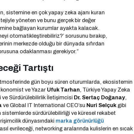
, sistemine en çok yapay zeka ajanı kuran
tejiyle yöneten ve bunu gerçek bir değer
yimine bağlayan kurumlar ayakta kalacak.
eyi otomatikleştirebiliriz?’ sorusunu bırakıp,
lerinin merkezde olduğu bir dünyada sıfırdan
 sorusuna odaklanması gerekiyor.”
ceği Tartıştı
tmosferinde gün boyu süren oturumlarda, ekosistemin
, Ekonomist ve Yazar
Ufuk Tarhan
, Türkiye Yapay Zeka
i ve Sürdürülebilirlik İletişimcisi
Dr. Sertaç Doğanay
,
a
ve Global IT International CEO’su
Nuri Selçuk
gibi
m sistemlerde sürdürülebilirliği ve küresel rekabet
irişimcilik dünyasındaki
marka görünürlüğü
ıl evrileceği, networking aralarında kulislerin en sıcak