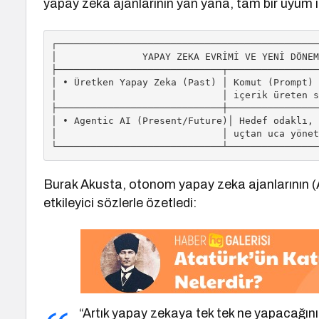
yapay zeka ajanlarının yan yana, tam bir uyum i
┌──────────────────────────────────────────────
│               YAPAY ZEKA EVRİMİ VE YENİ DÖNEM
├─────────────────────────────┬────────────────
│ • Üretken Yapay Zeka (Past) │ Komut (Prompt) 
│                             │ içerik üreten s
├─────────────────────────────┼────────────────
│ • Agentic AI (Present/Future)│ Hedef odaklı, 
│                             │ uçtan uca yönet
Burak Akusta, otonom yapay zeka ajanlarının (A
etkileyici sözlerle özetledi:
“Artık yapay zekaya tek tek ne yapacağını