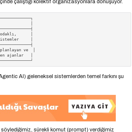
çinde çalıştığı kolektif organizasyonlara dönüşüyor.
─────────────┐

             │

─────────────┤

odaklı,      │

istemler     │

─────────────┤

planlayan ve  │

en ajanlar   │

gentic AI) geleneksel sistemlerden temel farkını şu
 söylediğimiz, sürekli komut (prompt) verdiğimiz