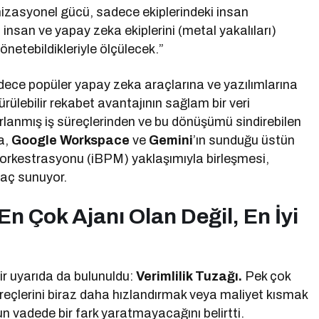
nizasyonel gücü, sadece ekiplerindeki insan
; insan ve yapay zeka ekiplerini (metal yakalıları)
yönetebildikleriyle ölçülecek.”
dece popüler yapay zeka araçlarına ve yazılımlarına
ülebilir rekabet avantajının sağlam bir veri
lanmış iş süreçlerinden ve bu dönüşümü sindirebilen
a,
Google Workspace
ve
Gemini
’ın sunduğu üstün
eç orkestrasyonu (iBPM) yaklaşımıyla birleşmesi,
raç sunuyor.
En Çok Ajanı Olan Değil, En İyi
r uyarıda da bulunuldu:
Verimlilik Tuzağı.
Pek çok
reçlerini biraz daha hızlandırmak veya maliyet kısmak
n vadede bir fark yaratmayacağını belirtti.