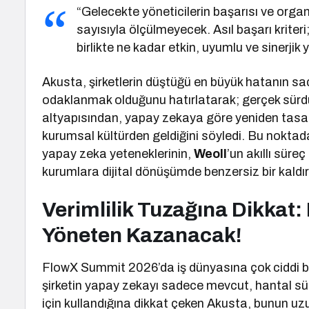
“Gelecekte yöneticilerin başarısı ve orga
sayısıyla ölçülmeyecek. Asıl başarı kriteri
birlikte ne kadar etkin, uyumlu ve sinerjik 
Akusta, şirketlerin düştüğü en büyük hatanın sa
odaklanmak olduğunu hatırlatarak; gerçek sürdür
altyapısından, yapay zekaya göre yeniden tasar
kurumsal kültürden geldiğini söyledi. Bu noktad
yapay zeka yeteneklerinin,
Weoll
’un akıllı sür
kurumlara dijital dönüşümde benzersiz bir kaldı
Verimlilik Tuzağına Dikkat: 
Yöneten Kazanacak!
FlowX Summit 2026’da iş dünyasına çok ciddi bi
şirketin yapay zekayı sadece mevcut, hantal sü
için kullandığına dikkat çeken Akusta, bunun uzu