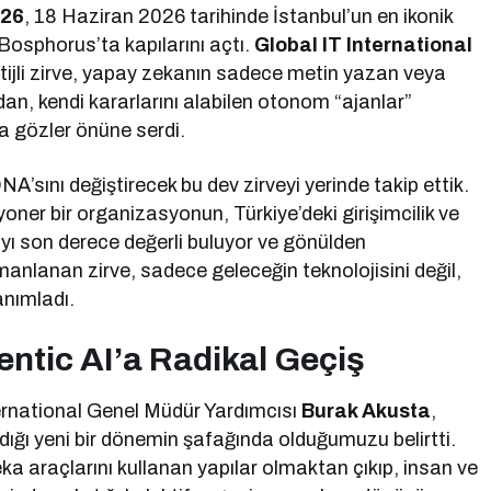
026
, 18 Haziran 2026 tarihinde İstanbul’un en ikonik
Bosphorus’ta kapılarını açtı.
Global IT International
stijli zirve, yapay zekanın sadece metin yazan veya
n, kendi kararlarını alabilen otonom “ajanlar”
a gözler önüne serdi.
A’sını değiştirecek bu dev zirveyi yerinde takip ettik.
oner bir organizasyonun, Türkiye’deki girişimcilik ve
 son derece değerli buluyor ve gönülden
anlanan zirve, sadece geleceğin teknolojisini değil,
anımladı.
ntic AI’a Radikal Geçiş
ternational Genel Müdür Yardımcısı
Burak Akusta
,
dığı yeni bir dönemin şafağında olduğumuzu belirtti.
a araçlarını kullanan yapılar olmaktan çıkıp, insan ve