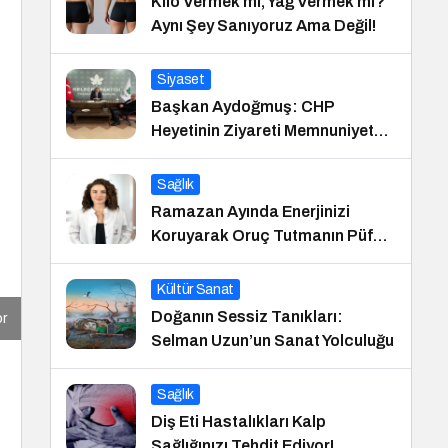
Kilo Vermek mi, Yağ Vermek mi?
Aynı Şey Sanıyoruz Ama Değil!
Siyaset
Başkan Aydoğmuş: CHP
Heyetinin Ziyareti Memnuniyet
Verici
Sağlık
Ramazan Ayında Enerjinizi
Koruyarak Oruç Tutmanın Püf
Noktaları
Kültür Sanat
Doğanın Sessiz Tanıkları:
or
Selman Uzun’un Sanat Yolculuğu
Sağlık
Diş Eti Hastalıkları Kalp
Sağlığınızı Tehdit Ediyor!