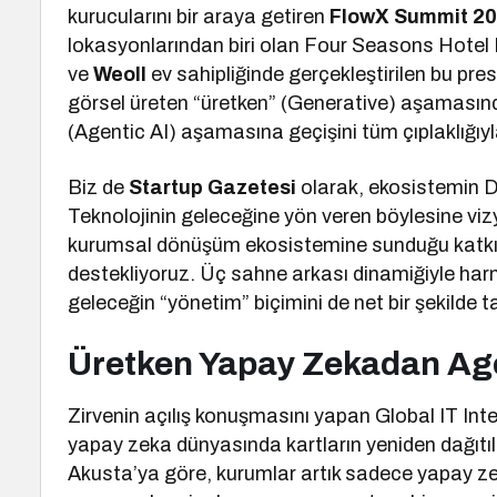
kurucularını bir araya getiren
FlowX Summit 2
lokasyonlarından biri olan Four Seasons Hotel 
ve
Weoll
ev sahipliğinde gerçekleştirilen bu pre
görsel üreten “üretken” (Generative) aşamasında
(Agentic AI) aşamasına geçişini tüm çıplaklığıyl
Biz de
Startup Gazetesi
olarak, ekosistemin DN
Teknolojinin geleceğine yön veren böylesine vizy
kurumsal dönüşüm ekosistemine sunduğu katkıyı
destekliyoruz. Üç sahne arkası dinamiğiyle harm
geleceğin “yönetim” biçimini de net bir şekilde t
Üretken Yapay Zekadan Age
Zirvenin açılış konuşmasını yapan Global IT In
yapay zeka dünyasında kartların yeniden dağıtıl
Akusta’ya göre, kurumlar artık sadece yapay zek