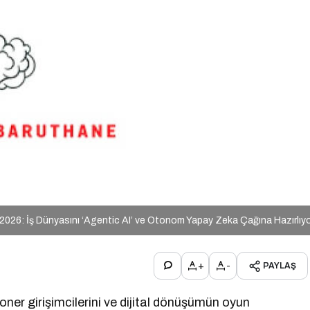
026: İş Dünyasını ‘Agentic AI’ ve Otonom Yapay Zeka Çağına Hazırlıy
+
-
PAYLAŞ
zyoner girişimcilerini ve dijital dönüşümün oyun