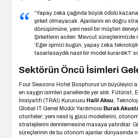
“Yapay zeka çağında büyük ödülü kazanan
şirket olmayacak. Ajanlarını en doğru stra
dönüşümüne, yeni nesil bir müşteri dene
Şirketlerin acilen ‘Mevcut süreçlerimizde n
‘Eğer işimizi bugün, yapay zeka teknoloji
tasarlasaydık nasıl bir model kurardık?’
Sektörün Öncü İsimleri Gele
Four Seasons Hotel Bosphorus’un büyüleyici a
en saygın isimleri panellerde yer aldı. Fütürist
İnisiyatifi (TRAI) Kurucusu
Halil Aksu
, Teknoloj
Global IT Genel Müdür Yardımcısı
Burak Akust
otoriteler; yeni nesil iş gücü modellerini, otono
stratejilerini derinlemesine masaya yatırdılar. G
süreçlerinin de bu otonom ajanlar dünyasında nas