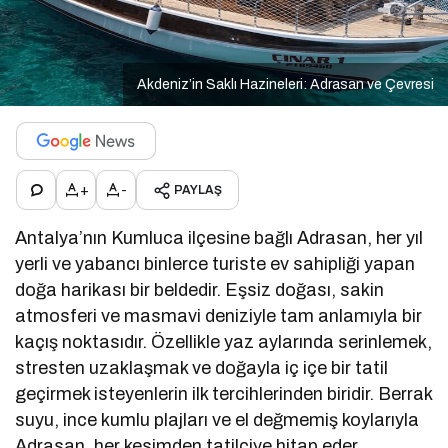
Akdeniz’in Saklı Hazineleri: Adrasan ve Çevresi
+
-
PAYLAŞ
Antalya’nın Kumluca ilçesine bağlı Adrasan, her yıl
yerli ve yabancı binlerce turiste ev sahipliği yapan
doğa harikası bir beldedir. Eşsiz doğası, sakin
atmosferi ve masmavi deniziyle tam anlamıyla bir
kaçış noktasıdır. Özellikle yaz aylarında serinlemek,
stresten uzaklaşmak ve doğayla iç içe bir tatil
geçirmek isteyenlerin ilk tercihlerinden biridir. Berrak
suyu, ince kumlu plajları ve el değmemiş koylarıyla
Adrasan, her kesimden tatilciye hitap eder.