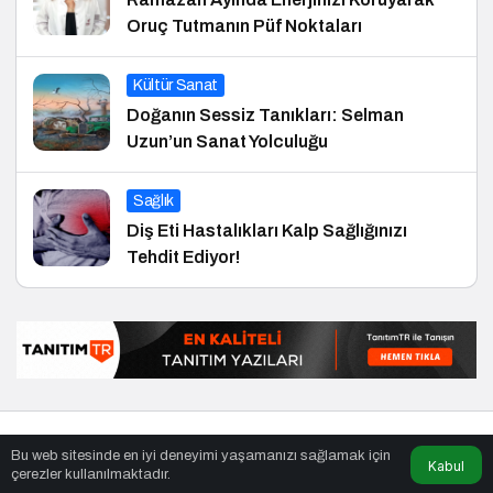
Oruç Tutmanın Püf Noktaları
Kültür Sanat
Doğanın Sessiz Tanıkları: Selman
Uzun’un Sanat Yolculuğu
Sağlık
Diş Eti Hastalıkları Kalp Sağlığınızı
Tehdit Ediyor!
© Telif Hakkı 29.01.2015, Tüm Hakları Saklıdır.
haber
,
en iyiler
Bu web sitesinde en iyi deneyimi yaşamanızı sağlamak için
listesi
,
bihaber
,
sağlıklı
Kabul
çerezler kullanılmaktadır.