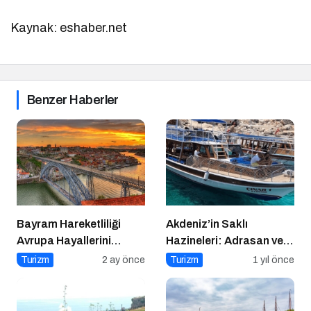
Kaynak: eshaber.net
Benzer Haberler
Bayram Hareketliliği
Akdeniz’in Saklı
Avrupa Hayallerini
Hazineleri: Adrasan ve
Tetikledi
Çevresi
Turizm
2 ay önce
Turizm
1 yıl önce