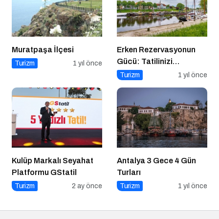
Muratpaşa İlçesi
Erken Rezervasyonun
Gücü: Tatilinizi
Turizm
1 yıl önce
Planlayın, Avantajları
Turizm
1 yıl önce
Yakalayın!
Kulüp Markalı Seyahat
Antalya 3 Gece 4 Gün
Platformu GStatil
Turları
Turizm
2 ay önce
Turizm
1 yıl önce