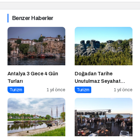
Benzer Haberler
Antalya 3 Gece 4 Gün
Doğadan Tarihe
Turları
Unutulmaz Seyahat
Önerileri
Turizm
1 yıl önce
Turizm
1 yıl önce