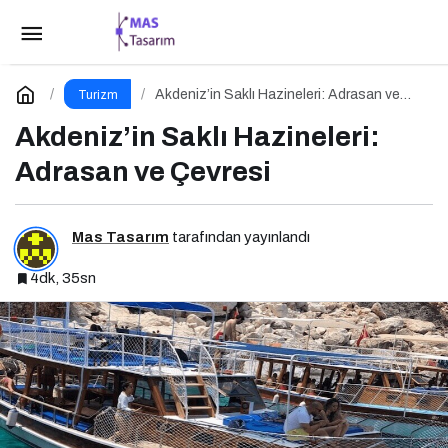
Beyazperdenin Gözünden İstanbul
Paylaş
Yorum Yap
Akdeniz’in Saklı Hazineleri: Adrasan ve
Turizm
Çevresi
Akdeniz’in Saklı Hazineleri:
Adrasan ve Çevresi
Mas Tasarım
tarafından yayınlandı
4dk, 35sn