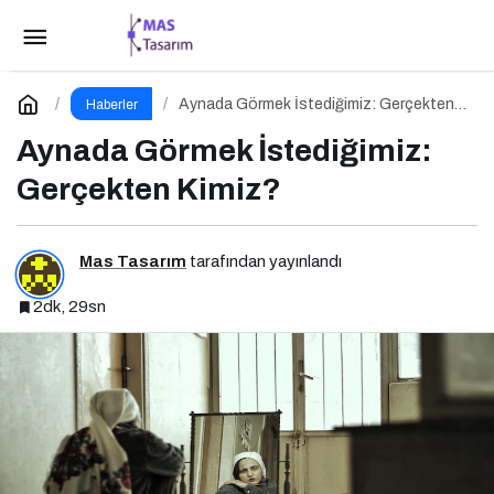
Mürsel Ferhat Sağlam Herkese Bilim
Teknoloji’de “Iceberg of Ingonarce Fenomeni”ni Yazdı
Paylaş
Yorum Yap
Aynada Görmek İstediğimiz: Gerçekten
Haberler
Kimiz?
Aynada Görmek İstediğimiz:
Gerçekten Kimiz?
Mas Tasarım
tarafından yayınlandı
2dk, 29sn