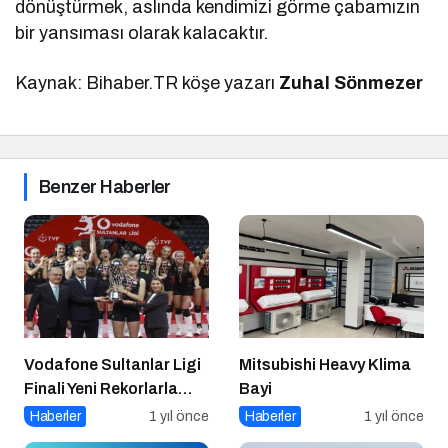
dönüştürmek, aslında kendimizi görme çabamızın
bir yansıması olarak kalacaktır.
Kaynak: Bihaber.TR köşe yazarı
Zuhal Sönmezer
Benzer Haberler
Vodafone Sultanlar Ligi
Mitsubishi Heavy Klima
Finali Yeni Rekorlarla
Bayi
Tamamlandı
Haberler
1 yıl önce
Haberler
1 yıl önce