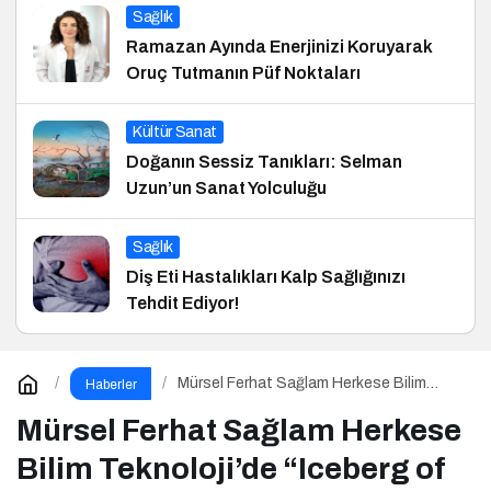
Sağlık
Ramazan Ayında Enerjinizi Koruyarak
Oruç Tutmanın Püf Noktaları
Kültür Sanat
Doğanın Sessiz Tanıkları: Selman
Uzun’un Sanat Yolculuğu
Sağlık
Diş Eti Hastalıkları Kalp Sağlığınızı
Tehdit Ediyor!
Mürsel Ferhat Sağlam Herkese Bilim
Haberler
Teknoloji’de “Iceberg of Ingonarce
Fenomeni”ni Yazdı
Mürsel Ferhat Sağlam Herkese
Bilim Teknoloji’de “Iceberg of