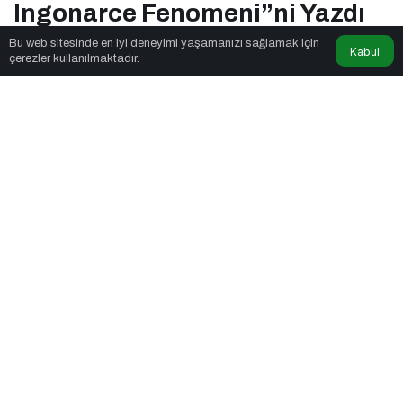
Ingonarce Fenomeni”ni Yazdı
Bu web sitesinde en iyi deneyimi yaşamanızı sağlamak için
Kabul
çerezler kullanılmaktadır.
Mas Tasarım
tarafından yayınlandı
3dk, 7sn
Mürsel Ferhat Sağlam Herkese Bilim Teknoloji’de “Iceberg of
Ingonarce Fenomeni”ni Yazdı