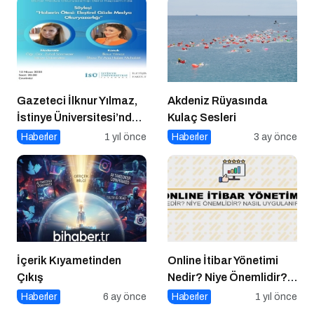
Gazeteci İlknur Yılmaz,
Akdeniz Rüyasında
İstinye Üniversitesi’nde
Kulaç Sesleri
Dijital Medya
Haberler
1 yıl önce
Haberler
3 ay önce
Okuryazarlığı Dersinin
Konuğu Oldu
İçerik Kıyametinden
Online İtibar Yönetimi
Çıkış
Nedir? Niye Önemlidir?
Online İtibar Yönetimi
Haberler
6 ay önce
Haberler
1 yıl önce
Nasıl Uygulanır?