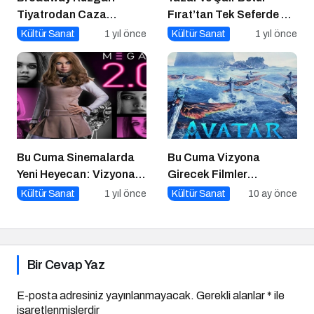
Tiyatrodan Caza
Fırat’tan Tek Seferde 7
Dopdolu Bir Program
Kitap Müjdesi
Kültür Sanat
1 yıl önce
Kültür Sanat
1 yıl önce
Bu Cuma Sinemalarda
Bu Cuma Vizyona
Yeni Heyecan: Vizyona
Girecek Filmler
Girecek Filmler Belli
Açıklandı
Kültür Sanat
1 yıl önce
Kültür Sanat
10 ay önce
Oldu
Bir Cevap Yaz
E-posta adresiniz yayınlanmayacak.
Gerekli alanlar
*
ile
işaretlenmişlerdir