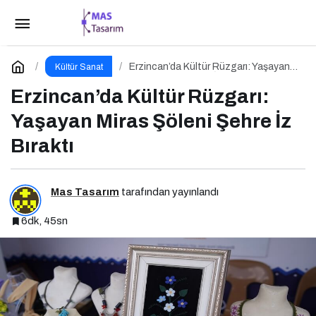
İstanbul’un Kalbi Vestel Amfi’de Atıyor
Paylaş
Yorum Yap
Erzincan’da Kültür Rüzgarı: Yaşayan
Kültür Sanat
Miras Şöleni Şehre İz Bıraktı
Erzincan’da Kültür Rüzgarı:
Yaşayan Miras Şöleni Şehre İz
Bıraktı
Mas Tasarım
tarafından yayınlandı
6dk, 45sn