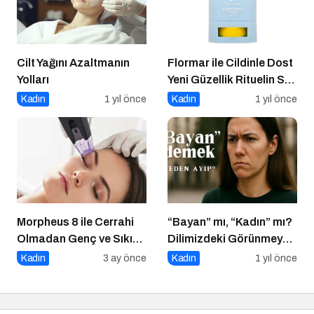
Cilt Yağını Azaltmanın
Flormar ile Cildinle Dost
Yolları
Yeni Güzellik Rituelin Sun
Lovers
Kadın
1 yıl önce
Kadın
1 yıl önce
Morpheus 8 ile Cerrahi
“Bayan” mı, “Kadın” mı?
Olmadan Genç ve Sıkı
Dilimizdeki Görünmeyen
Bir Cilt Mümkün
Cinsiyet Ayrımı
Kadın
3 ay önce
Kadın
1 yıl önce