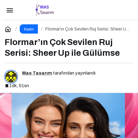
Flormar’ın Çok Sevilen Ruj Serisi: Sheer Up ile
Gülümse
Yorum Yap
Flormar’ın Çok Sevilen Ruj Serisi: Sheer Up
Kadın
ile Gülümse
Flormar’ın Çok Sevilen Ruj
Serisi: Sheer Up ile Gülümse
Mas Tasarım
tarafından yayınlandı
1dk, 51sn