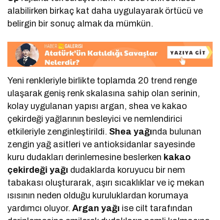
alabilirken birkaç kat daha uygulayarak örtücü ve
belirgin bir sonuç almak da mümkün.
Yeni renkleriyle birlikte toplamda 20 trend renge
ulaşarak geniş renk skalasına sahip olan serinin,
kolay uygulanan yapısı argan, shea ve kakao
çekirdeği yağlarının besleyici ve nemlendirici
etkileriyle zenginleştirildi.
Shea yağı
nda bulunan
zengin yağ asitleri ve antioksidanlar sayesinde
kuru dudakları derinlemesine beslerken
kakao
çekirdeği
yağı
dudaklarda koruyucu bir nem
tabakası oluşturarak, aşırı sıcaklıklar ve iç mekan
ısısının neden olduğu kuruluklardan korumaya
yardımcı oluyor.
Argan yağı
ise cilt tarafından