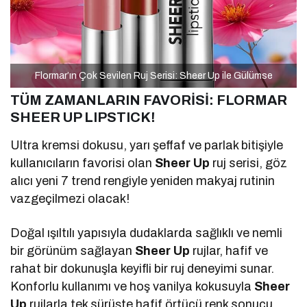
Flormar’ın Çok Sevilen Ruj Serisi: Sheer Up ile Gülümse
TÜM ZAMANLARIN FAVORİSİ:
FLORMAR
SHEER UP LIPSTICK!
Ultra kremsi dokusu, yarı şeffaf ve parlak bitişiyle
kullanıcıların favorisi olan
Sheer Up
ruj serisi, göz
alıcı yeni 7 trend rengiyle yeniden makyaj rutinin
vazgeçilmezi olacak!
Doğal ışıltılı yapısıyla dudaklarda sağlıklı ve nemli
bir görünüm sağlayan
Sheer Up
rujlar, hafif ve
rahat bir dokunuşla keyifli bir ruj deneyimi sunar.
Konforlu kullanımı ve hoş vanilya kokusuyla
Sheer
Up
rujlarla tek sürüşte hafif örtücü renk sonucu