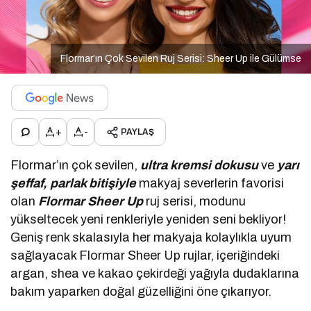
Flormar’ın Çok Sevilen Ruj Serisi: Sheer Up ile Gülümse
+
-
PAYLAŞ
Flormar’ın çok sevilen,
ultra kremsi dokusu
ve
yarı
şeffaf, parlak bitişiyle
makyaj severlerin favorisi
olan
Flormar Sheer Up
ruj serisi, modunu
yükseltecek yeni renkleriyle yeniden seni bekliyor!
Geniş renk skalasıyla her makyaja kolaylıkla uyum
sağlayacak Flormar Sheer Up rujlar, içeriğindeki
argan, shea ve kakao çekirdeği yağıyla dudaklarına
bakım yaparken doğal güzelliğini öne çıkarıyor.