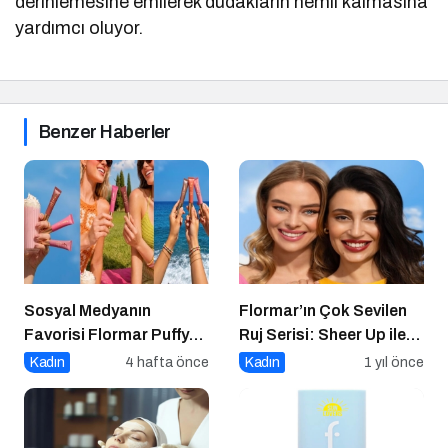
derinlemesine emilerek dudakların nemli kalmasına
yardımcı oluyor.
Benzer Haberler
Sosyal Medyanın
Flormar’ın Çok Sevilen
Favorisi Flormar Puffy
Ruj Serisi: Sheer Up ile
Liquid Blush Serisine
Gülümse
Kadın
4 hafta önce
Kadın
1 yıl önce
Yeni Renkler Eklendi!