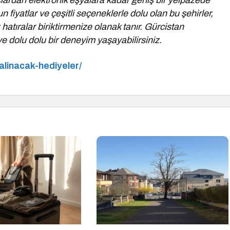
çlardan elektronik eşyalara kadar geniş bir yelpazede
n fiyatlar ve çeşitli seçeneklerle dolu olan bu şehirler,
atıralar biriktirmenize olanak tanır. Gürcistan
 ve dolu dolu bir deneyim yaşayabilirsiniz.
alinacak-hediyeler/