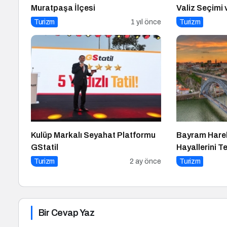
Muratpaşa İlçesi
Valiz Seçimi 
Turizm
1 yıl önce
Turizm
Kulüp Markalı Seyahat Platformu
Bayram Hareke
GStatil
Hayallerini Te
Turizm
2 ay önce
Turizm
Bir Cevap Yaz