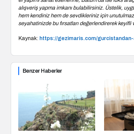
el yapımı sanat eserlerine, Batum’da ise lüks ara
alışveriş yapma imkanı bulabilirsiniz. Üstelik, uygu
hem kendiniz hem de sevdikleriniz için unutulmaz h
seyahatinizde bu fırsatları değerlendirerek keyifli
Kaynak:
https://gezimaris.com/gurcistandan-
Benzer Haberler