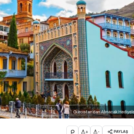
Gürcistan’dan Alınacak Hediyel
+
-
PAYLAŞ