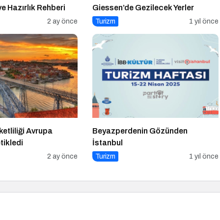
ve Hazırlık Rehberi
Giessen’de Gezilecek Yerler
2 ay önce
Turizm
1 yıl önce
tliliği Avrupa
Beyazperdenin Gözünden
tikledi
İstanbul
2 ay önce
Turizm
1 yıl önce