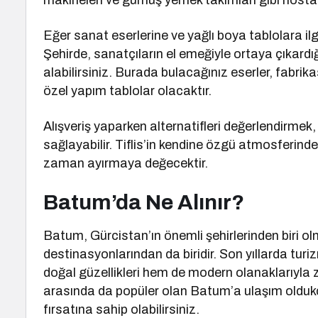
makineleri ve gümüş yemek takımları gibi nostalj
Eğer sanat eserlerine ve yağlı boya tablolara ilg
Şehirde, sanatçıların el emeğiyle ortaya çıkardı
alabilirsiniz. Burada bulacağınız eserler, fabri
özel yapım tablolar olacaktır.
Alışveriş yaparken alternatifleri değerlendirmek
sağlayabilir. Tiflis’in kendine özgü atmosferinde,
zaman ayırmaya değecektir.
Batum’da Ne Alınır?
Batum, Gürcistan’ın önemli şehirlerinden biri olm
destinasyonlarından da biridir. Son yıllarda tur
doğal güzellikleri hem de modern olanaklarıyla ziy
arasında da popüler olan Batum’a ulaşım oldukç
fırsatına sahip olabilirsiniz.