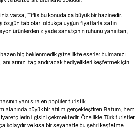
ik ve benzersiz ürünlerle doludur.
iniz varsa, Tiflis bu konuda da büyük bir hazinedir.
ğı özgün tabloları oldukça uygun fiyatlarla satın
kasyon ürünlerden ziyade sanatçının ruhunu yansıtan,
, bazen hiç beklenmedik güzellikte eserler bulmanızı
 anılarınızı taçlandıracak hediyelikleri keşfetmek için
asının yanı sıra en popüler turistik
izm alanında büyük bir atılım gerçekleştiren Batum, hem
aretçilerin ilgisini çekmektedir. Özellikle Türk turistler
a kolaydır ve kısa bir seyahatle bu şehri keşfetme