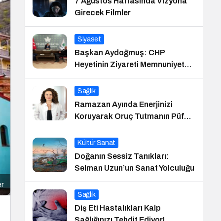
7 Ağustos Haftasında Vizyona
Girecek Filmler
Siyaset
Başkan Aydoğmuş: CHP
Heyetinin Ziyareti Memnuniyet
Verici
Sağlık
Ramazan Ayında Enerjinizi
Koruyarak Oruç Tutmanın Püf
Noktaları
Kültür Sanat
Doğanın Sessiz Tanıkları:
Selman Uzun’un Sanat Yolculuğu
er
Sağlık
Diş Eti Hastalıkları Kalp
Sağlığınızı Tehdit Ediyor!