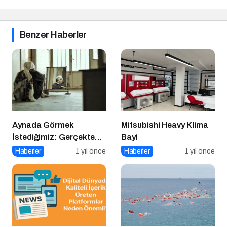
Benzer Haberler
Aynada Görmek
Mitsubishi Heavy Klima
İstediğimiz: Gerçekten
Bayi
Kimiz?
Haberler
1 yıl önce
Haberler
1 yıl önce