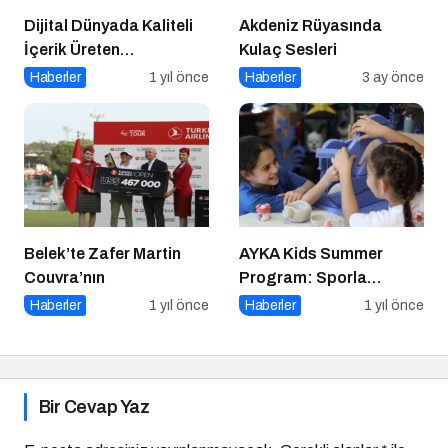
Dijital Dünyada Kaliteli
Akdeniz Rüyasında
İçerik Üreten
Kulaç Sesleri
Platformlar Neden
Haberler
1 yıl önce
Haberler
3 ay önce
Önemli?
Belek’te Zafer Martin
AYKA Kids Summer
Couvra’nın
Program: Sporla
Geleceğe Yönelik Bir
Haberler
1 yıl önce
Haberler
1 yıl önce
Başlangıç!
Bir Cevap Yaz