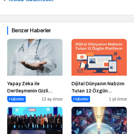
Benzer Haberler
Yapay Zeka ile
Dijital Dünyanın Nabzını
Dertleşmenin Gizli
Tutan 12 Özgün
Tehlikeleri
Platform
Haberler
12 ay önce
Haberler
1 yıl önce