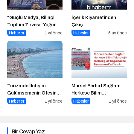
“Güçlü Medya, Bilinçli
İçerik Kıyametinden
Toplum Zirvesi” Yoğun
Çıkış
Katılımla Gerçekleşti
Haberler
1 yıl önce
Haberler
6 ay önce
Turizmde İletişim:
Mürsel Ferhat Sağlam
Gülümsemenin Ötesinde
Herkese Bilim
Bir Sanat
Teknoloji’de “Iceberg of
Haberler
1 yıl önce
Haberler
1 yıl önce
Ingonarce Fenomeni”ni
Yazdı
Bir Cevap Yaz