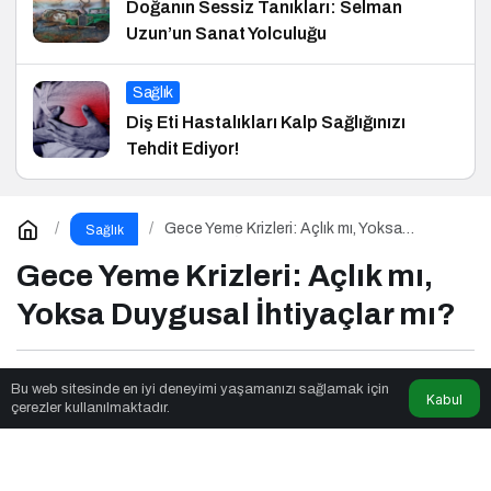
Doğanın Sessiz Tanıkları: Selman
Uzun’un Sanat Yolculuğu
Sağlık
Diş Eti Hastalıkları Kalp Sağlığınızı
Tehdit Ediyor!
Gece Yeme Krizleri: Açlık mı, Yoksa
Sağlık
Duygusal İhtiyaçlar mı?
Gece Yeme Krizleri: Açlık mı,
Yoksa Duygusal İhtiyaçlar mı?
Mas Tasarım
tarafından yayınlandı
Bu web sitesinde en iyi deneyimi yaşamanızı sağlamak için
Kabul
çerezler kullanılmaktadır.
6dk, 12sn