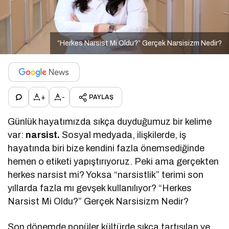
“Herkes Narsist Mi Oldu?” Gerçek Narsisizm Nedir?
+
-
PAYLAŞ
Günlük hayatımızda sıkça duyduğumuz bir kelime
var:
narsist.
Sosyal medyada, ilişkilerde, iş
hayatında biri bize kendini fazla önemsediğinde
hemen o etiketi yapıştırıyoruz. Peki ama gerçekten
herkes narsist mi? Yoksa “narsistlik” terimi son
yıllarda fazla mı gevşek kullanılıyor? “Herkes
Narsist Mi Oldu?” Gerçek Narsisizm Nedir?
Son dönemde popüler kültürde sıkça tartışılan ve