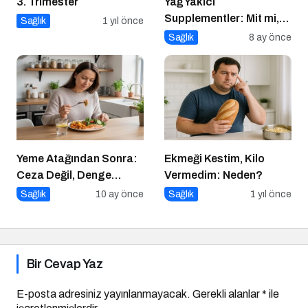
3. Trimester
Yağ Yakıcı
Supplementler: Mit mi,
Sağlık
1 yıl önce
Gerçek mi?
Sağlık
8 ay önce
Yeme Atağından Sonra:
Ekmeği Kestim, Kilo
Ceza Değil, Denge
Vermedim: Neden?
Zamanı
Sağlık
10 ay önce
Sağlık
1 yıl önce
Bir Cevap Yaz
E-posta adresiniz yayınlanmayacak.
Gerekli alanlar
*
ile