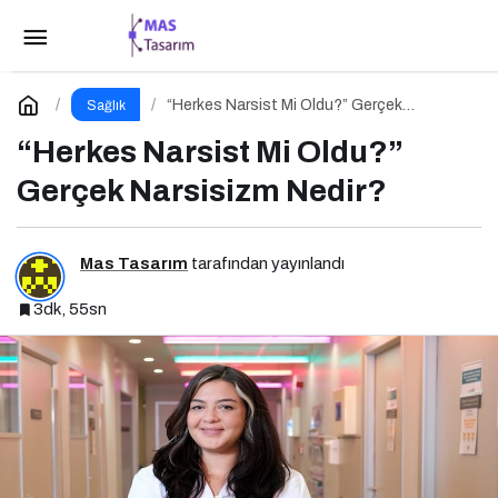
Gece Yeme Krizleri: Açlık mı, Yoksa Duygusal
İhtiyaçlar mı?
Paylaş
Yorum Yap
“Herkes Narsist Mi Oldu?” Gerçek
Sağlık
Narsisizm Nedir?
“Herkes Narsist Mi Oldu?”
Gerçek Narsisizm Nedir?
Mas Tasarım
tarafından yayınlandı
3dk, 55sn