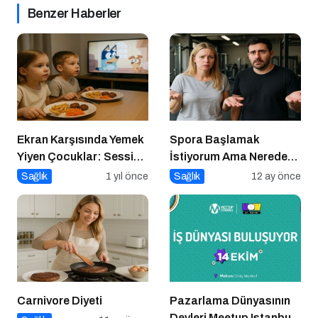
Benzer Haberler
Ekran Karşısında Yemek
Spora Başlamak
Yiyen Çocuklar: Sessiz
İstiyorum Ama Nereden
Tehlike
Başlayacağımı
Sağlık
1 yıl önce
Sağlık
12 ay önce
Bilmiyorum!
Carnivore Diyeti
Pazarlama Dünyasının
Devleri Meetup Istanbul