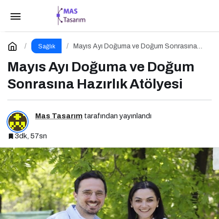
Ultraprocessed Gıdalar: Modern Tabağın Gizli
Psikobiyolojisi
Paylaş
Yorum Yap
Mayıs Ayı Doğuma ve Doğum Sonrasına
Sağlık
Hazırlık Atölyesi
Mayıs Ayı Doğuma ve Doğum
Sonrasına Hazırlık Atölyesi
Mas Tasarım
tarafından yayınlandı
3dk, 57sn