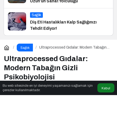
Uzun’un Sanat Yolculuğu
Sağlık
Diş Eti Hastalıkları Kalp Sağlığınızı
Tehdit Ediyor!
Ultraprocessed Gıdalar: Modern Tabağın
Sağlık
Gizli Psikobiyolojisi
Ultraprocessed Gıdalar:
Modern Tabağın Gizli
Psikobiyolojisi
Bu web sitesinde en iyi deneyimi yaşamanızı sağlamak için
Kabul
çerezler kullanılmaktadır.
Mas Tasarım
tarafından yayınlandı
9dk, 58sn