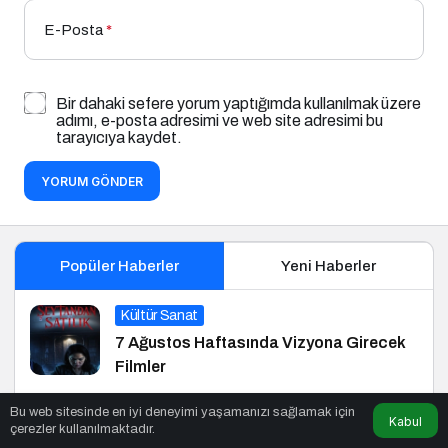
E-Posta
*
Bir dahaki sefere yorum yaptığımda kullanılmak üzere
adımı, e-posta adresimi ve web site adresimi bu
tarayıcıya kaydet.
YORUM GÖNDER
Popüler Haberler
Yeni Haberler
Kültür Sanat
7 Ağustos Haftasında Vizyona Girecek
Filmler
Bu web sitesinde en iyi deneyimi yaşamanızı sağlamak için
Siyaset
Kabul
çerezler kullanılmaktadır.
Başkan Aydoğmuş: CHP Heyetinin