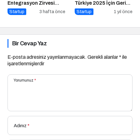
Entegrasyon Zirvesi
Türkiye 2025 İçin Geri
Ankara’da
Sayım!
Startup
3 hafta önce
Startup
1 yıl önce
Gerçekleşecek!
Bir Cevap Yaz
E-posta adresiniz yayınlanmayacak.
Gerekli alanlar
*
ile
işaretlenmişlerdir
Yorumunuz
*
Adınız
*