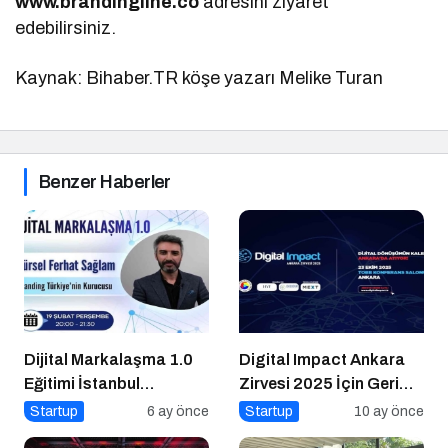
www.brandingline.co
adresini ziyaret
edebilirsiniz.
Kaynak: Bihaber.TR köşe yazarı Melike Turan
Benzer Haberler
Dijital Markalaşma 1.0
Digital Impact Ankara
Eğitimi İstanbul
Zirvesi 2025 İçin Geri
Üniversitesi’nde
Sayım!
Startup
6 ay önce
Startup
10 ay önce
Gerçekleşti!