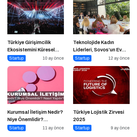
Türkiye Girişimcilik
Teknolojide Kadın
Ekosistemini Küresel
Liderleri, Sovos’un Ev
Sahneye Taşıyan
Sahipliğinde Bir Araya
Startup
10 ay önce
Startup
12 ay önce
Buluşma
Geldi
Kurumsal İletişim Nedir?
Türkiye Lojistik Zirvesi
Niye Önemlidir?
2025
Kurumsal İletişim Nasıl
Startup
11 ay önce
Startup
9 ay önce
Yapılır?