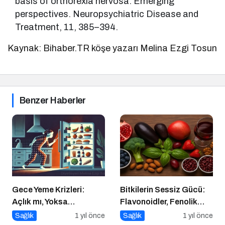
basis of orthorexia nervosa: Emerging
perspectives. Neuropsychiatric Disease and
Treatment, 11, 385–394.
Kaynak: Bihaber.TR köşe yazarı Melina Ezgi Tosun
Benzer Haberler
Gece Yeme Krizleri:
Bitkilerin Sessiz Gücü:
Açlık mı, Yoksa
Flavonoidler, Fenolik
Duygusal İhtiyaçlar mı?
Asitler ve Diğer
Sağlık
1 yıl önce
Sağlık
1 yıl önce