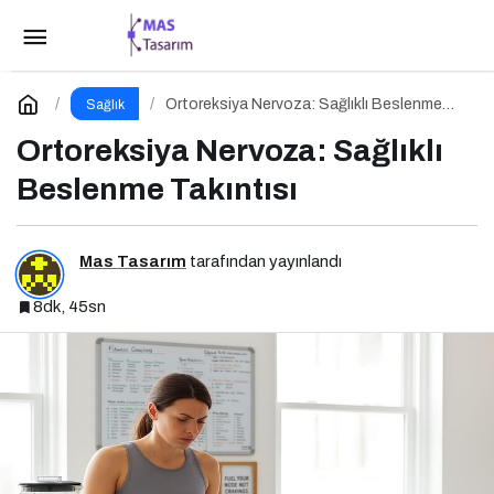
Tıkanırcasına Yeme Bozukluğu: Doymayan
Duygular
Paylaş
Yorum Yap
Ortoreksiya Nervoza: Sağlıklı Beslenme
Sağlık
Takıntısı
Ortoreksiya Nervoza: Sağlıklı
Beslenme Takıntısı
Mas Tasarım
tarafından yayınlandı
8dk, 45sn