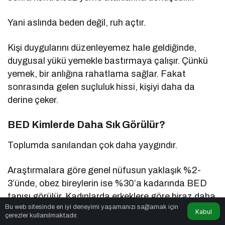
Yani aslında beden değil, ruh açtır.
Kişi duygularını düzenleyemez hale geldiğinde,
duygusal yükü yemekle bastırmaya çalışır. Çünkü
yemek, bir anlığına rahatlama sağlar. Fakat
sonrasında gelen suçluluk hissi, kişiyi daha da
derine çeker.
BED Kimlerde Daha Sık Görülür?
Toplumda sanılandan çok daha yaygındır.
Araştırmalara göre genel nüfusun yaklaşık %2-
3’ünde, obez bireylerin ise %30’a kadarında BED
tanısı görülür. Kadınlarda erkeklere göre biraz daha
Bu web sitesinde en iyi deneyimi yaşamanızı sağlamak için
sık olmakla birlikte, erkeklerde de ciddi oranda
Kabul
çerezler kullanılmaktadır.
rastlanmaktadır.