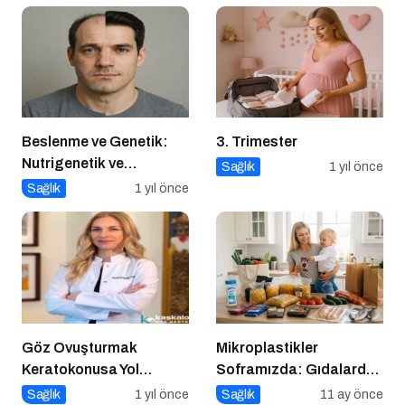
Polifenoller
Beslenme ve Genetik:
3. Trimester
Nutrigenetik ve
Sağlık
1 yıl önce
Nutrigenomik’in Rolü
Sağlık
1 yıl önce
Göz Ovuşturmak
Mikroplastikler
Keratokonusa Yol
Soframızda: Gıdalardan
Açabilir
Bedenimize Nasıl
Sağlık
1 yıl önce
Sağlık
11 ay önce