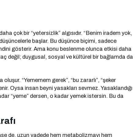
ir; daha çok bir “yetersizlik” algısıdır. “Benim iradem yok,
düşüncelerle başlar. Bu düşünce biçimi, sadece
ndini gösterir. Ama konu beslenme olunca etkisi daha
yaç değil; duygusal, sosyal ve kültürel bir bağlamda da
sıyla oluşur. “Yememem gerek”, “bu zararlı”, “şeker
lenir. Oysa insan beyni yasakları sevmez. Yasaklandığı
e kadar “yeme” dersen, o kadar yemek istersin. Bu da
rafı
görünse de, uzun vadede hem metabolizmayı hem