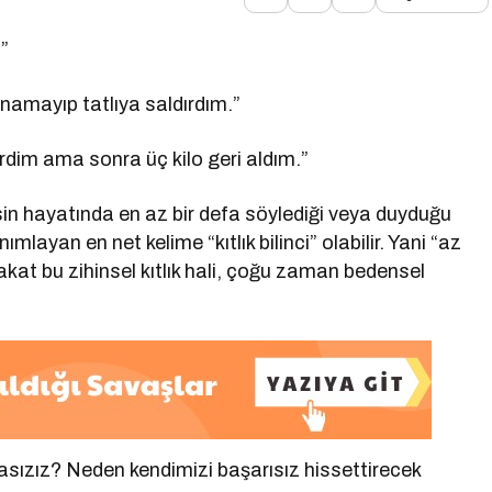
”
amayıp tatlıya saldırdım.”
rdim ama sonra üç kilo geri aldım.”
n hayatında en az bir defa söylediği veya duyduğu
layan en net kelime “kıtlık bilinci” olabilir. Yani “az
kat bu zihinsel kıtlık hali, çoğu zaman bedensel
asızız? Neden kendimizi başarısız hissettirecek