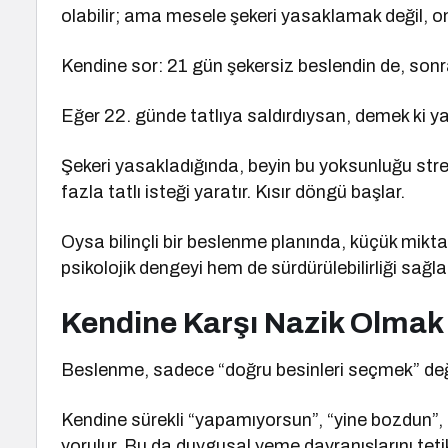
olabilir; ama mesele şekeri yasaklamak değil, on
Kendine sor: 21 gün şekersiz beslendin de, sonr
Eğer 22. günde tatlıya saldırdıysan, demek ki 
Şekeri yasakladığında, beyin bu yoksunluğu stres
fazla tatlı isteği yaratır. Kısır döngü başlar.
Oysa bilinçli bir beslenme planında, küçük mikta
psikolojik dengeyi hem de sürdürülebilirliği sağla
Kendine Karşı Nazik Olmak
Beslenme, sadece “doğru besinleri seçmek” değild
Kendine sürekli “yapamıyorsun”, “yine bozdun”, “
yorulur. Bu da duygusal yeme davranışlarını tetik