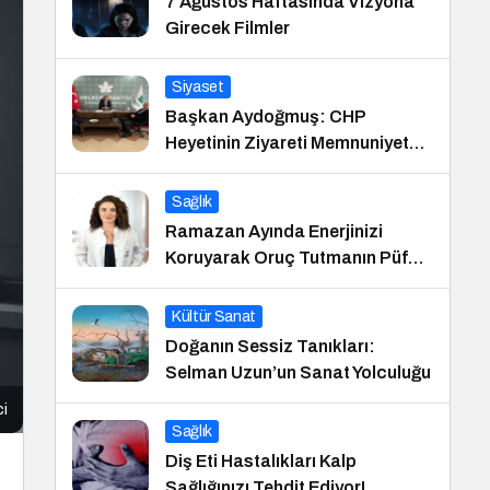
7 Ağustos Haftasında Vizyona
Girecek Filmler
Siyaset
Başkan Aydoğmuş: CHP
Heyetinin Ziyareti Memnuniyet
Verici
Sağlık
Ramazan Ayında Enerjinizi
Koruyarak Oruç Tutmanın Püf
Noktaları
Kültür Sanat
Doğanın Sessiz Tanıkları:
Selman Uzun’un Sanat Yolculuğu
ci
Sağlık
Diş Eti Hastalıkları Kalp
Sağlığınızı Tehdit Ediyor!