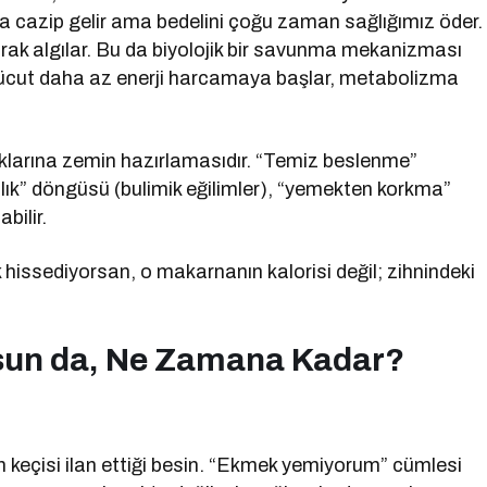
ulağa cazip gelir ama bedelini çoğu zaman sağlığımız öder.
arak algılar. Bu da biyolojik bir savunma mekanizması
 vücut daha az enerji harcamaya başlar, metabolizma
kluklarına zemin hazırlamasıdır. “Temiz beslenme”
lık” döngüsü (bulimik eğilimler), “yemekten korkma”
bilir.
 hissediyorsan, o makarnanın kalorisi değil; zihnindeki
sun da, Ne Zamana Kadar?
ah keçisi ilan ettiği besin. “Ekmek yemiyorum” cümlesi