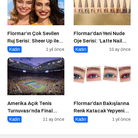
Flormar’ın Çok Sevilen
Flormar’dan Yeni Nude
Ruj Serisi: Sheer Up ile
Oje Serisi: ‘Latte Nail
Gülümse
Enamel’ ile Zamansız
Kadın
1 yıl önce
Kadın
10 ay önce
Şıklık Şimdi
Tırnaklarında!
Amerika Açık Tenis
Flormar’dan Bakışlarına
Turnuvası’nda Final
Renk Katacak Yepyeni
Heyecanı Eurosport’ta!
Color Treasure Maskara
Kadın
11 ay önce
Kadın
1 yıl önce
Serisi!