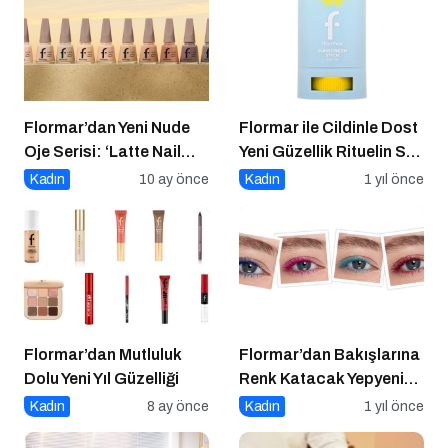
Flormar’dan Yeni Nude
Flormar ile Cildinle Dost
Oje Serisi: ‘Latte Nail
Yeni Güzellik Rituelin Sun
Enamel’ ile Zamansız
Lovers
Kadın
10 ay önce
Kadın
1 yıl önce
Şıklık Şimdi
Tırnaklarında!
Flormar’dan Mutluluk
Flormar’dan Bakışlarına
Dolu Yeni Yıl Güzelliği
Renk Katacak Yepyeni
Color Treasure Maskara
Kadın
8 ay önce
Kadın
1 yıl önce
Serisi!