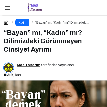
Flormar’ın Çok Sevilen Ruj Serisi: Sheer Up ile
Gülümse
Paylaş
Yorum Yap
“Bayan” mı, “Kadın” mı? Dilimizdeki
Kadın
Görünmeyen Cinsiyet Ayrımı
“Bayan” mı, “Kadın” mı?
Dilimizdeki Görünmeyen
Cinsiyet Ayrımı
Mas Tasarım
tarafından yayınlandı
3dk, 6sn