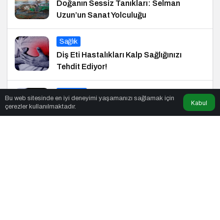
Doğanın Sessiz Tanıkları: Selman
Uzun’un Sanat Yolculuğu
Sağlık
Diş Eti Hastalıkları Kalp Sağlığınızı
Tehdit Ediyor!
Haberler
Bu web sitesinde en iyi deneyimi yaşamanızı sağlamak için
Kabul
Türk Tasarımcıların Küresel Başarısı
çerezler kullanılmaktadır.
© Telif Hakkı 29.01.2015, Tüm Hakları Saklıdır.
haber
,
en iyiler
listesi
,
bihaber
,
sağlıklı