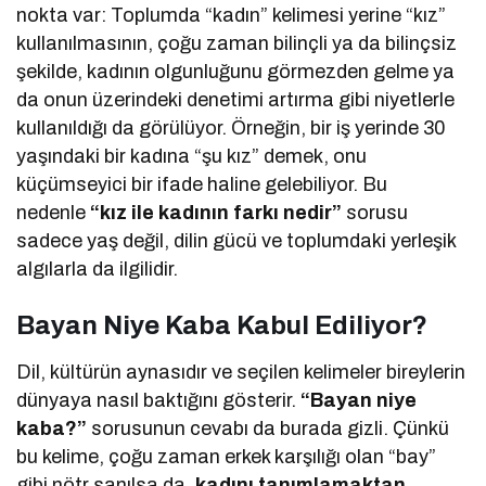
nokta var: Toplumda “kadın” kelimesi yerine “kız”
kullanılmasının, çoğu zaman bilinçli ya da bilinçsiz
şekilde, kadının olgunluğunu görmezden gelme ya
da onun üzerindeki denetimi artırma gibi niyetlerle
kullanıldığı da görülüyor. Örneğin, bir iş yerinde 30
yaşındaki bir kadına “şu kız” demek, onu
küçümseyici bir ifade haline gelebiliyor. Bu
nedenle
“kız ile kadının farkı nedir”
sorusu
sadece yaş değil, dilin gücü ve toplumdaki yerleşik
algılarla da ilgilidir.
Bayan Niye Kaba Kabul Ediliyor?
Dil, kültürün aynasıdır ve seçilen kelimeler bireylerin
dünyaya nasıl baktığını gösterir.
“Bayan niye
kaba?”
sorusunun cevabı da burada gizli. Çünkü
bu kelime, çoğu zaman erkek karşılığı olan “bay”
gibi nötr sanılsa da,
kadını tanımlamaktan