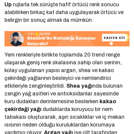
Up
rujlarla tek sürüşte hafif örtücü renk sonucu
alabilirken birkaç kat daha uygulayarak örtücü ve
belirgin bir sonuç almak da mümkün.
Yeni renkleriyle birlikte toplamda 20 trend renge
ulaşarak geniş renk skalasına sahip olan serinin,
kolay uygulanan yapısı argan, shea ve kakao
çekirdeği yağlarının besleyici ve nemlendirici
etkileriyle zenginleştirildi.
Shea yağı
nda bulunan
zengin yağ asitleri ve antioksidanlar sayesinde
kuru dudakları derinlemesine beslerken
kakao
çekirdeği
yağı
dudaklarda koruyucu bir nem
tabakası oluşturarak, aşırı sıcaklıklar ve iç mekan
ısısının neden olduğu kuruluklardan korumaya
yardımcı oluyor.
Argan yağı
ise cilt tarafından