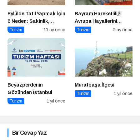
Eylülde Tatil Yapmak İçin
Bayram Hareketliliği
6 Neden: Sakinlik,
Avrupa Hayallerini
Ekonomi ve Keyif Bir
Tetikledi
Turizm
11 ay önce
Turizm
2 ay önce
Arada
Beyazperdenin
Muratpaşa İlçesi
Gözünden İstanbul
Turizm
1 yıl önce
Turizm
1 yıl önce
Bir Cevap Yaz