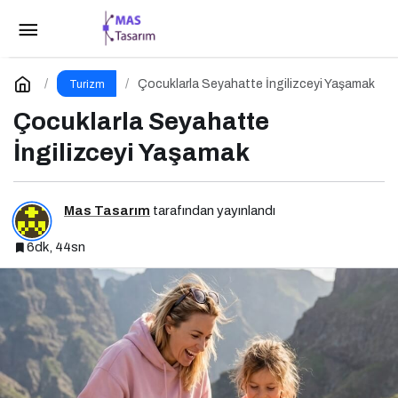
Kulüp Markalı Seyahat Platformu GStatil
Paylaş
Yorum Yap
Çocuklarla Seyahatte İngilizceyi Yaşamak
Turizm
Çocuklarla Seyahatte
İngilizceyi Yaşamak
Mas Tasarım
tarafından yayınlandı
6dk, 44sn