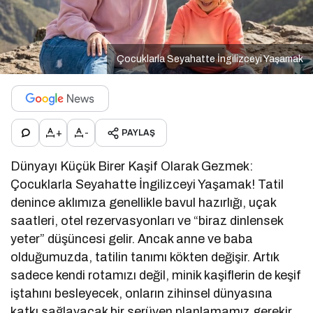
Çocuklarla Seyahatte İngilizceyi Yaşamak
+
-
PAYLAŞ
Dünyayı Küçük Birer Kaşif Olarak Gezmek:
Çocuklarla Seyahatte İngilizceyi Yaşamak! Tatil
denince aklımıza genellikle bavul hazırlığı, uçak
saatleri, otel rezervasyonları ve “biraz dinlensek
yeter” düşüncesi gelir. Ancak anne ve baba
olduğumuzda, tatilin tanımı kökten değişir. Artık
sadece kendi rotamızı değil, minik kaşiflerin de keşif
iştahını besleyecek, onların zihinsel dünyasına
katkı sağlayacak bir serüven planlamamız gerekir.