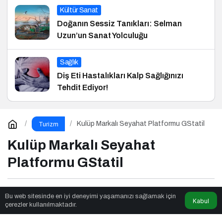
Kültür Sanat
Doğanın Sessiz Tanıkları: Selman
Uzun’un Sanat Yolculuğu
Sağlık
Diş Eti Hastalıkları Kalp Sağlığınızı
Tehdit Ediyor!
Kulüp Markalı Seyahat Platformu GStatil
Turizm
Kulüp Markalı Seyahat
Platformu GStatil
Mas Tasarım
tarafından yayınlandı
Bu web sitesinde en iyi deneyimi yaşamanızı sağlamak için
Kabul
çerezler kullanılmaktadır.
2dk, 47sn