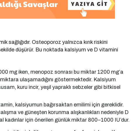
k sağlığıdır. Osteoporoz yalnızca kırık riskini
şekilde düşürür. Bu noktada kalsiyum ve D vitamini
cı 1000 mg iken, menopoz sonrası bu miktar 1200 mg’a
bu miktara ulaşamadığını göstermektedir. Kalsiyum
sam, kuru incir, yeşil yapraklı sebzeler gibi bitkisel
amin, kalsiyumun bağırsaktan emilimi için gereklidir.
alışma ve güneşten korunma alışkanlıkları nedeniyle D
l kadınlar için önerilen günlük miktar 800–1000 IU’dur.