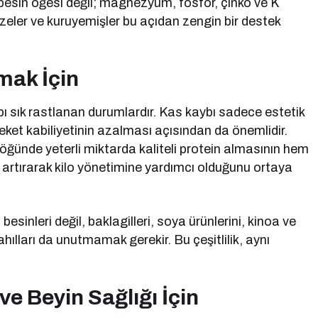
 besin öğesi değil; magnezyum, fosfor, çinko ve K
ebzeler ve kuruyemişler bu açıdan zengin bir destek
mak İçin
bı sık rastlanan durumlardır. Kas kaybı sadece estetik
eket kabiliyetinin azalması açısından da önemlidir.
öğünde yeterli miktarda kaliteli protein almasının hem
artırarak kilo yönetimine yardımcı olduğunu ortaya
sinleri değil, baklagilleri, soya ürünlerini, kinoa ve
hılları da unutmamak gerekir. Bu çeşitlilik, aynı
ve Beyin Sağlığı İçin