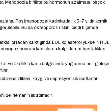
kiler. Menopozla birlikte bu hormonun azalması, birçok
hızlanır. Postmenopozal kadınlarda ilk 5–7 yılda kemik
rülebilir. Bu da osteoporoz riskini ciddi biçimde
tkisi ortadan kalktığında LDL kolesterol yükselir, HDL
le menopoz sonrası kadınlarda kalp-damar hastalıkları
tar ve özellikle karın bölgesinde yağlanma belirginleşir.
ırır.
u düzensizlikleri, kaygı ve depresyon sık rastlanan
 belirlemenin ilk adımıdır.