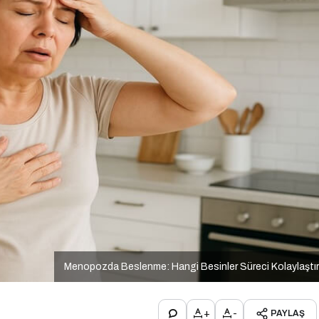
Menopozda Beslenme: Hangi Besinler Süreci Kolaylaştır
+
-
PAYLAŞ