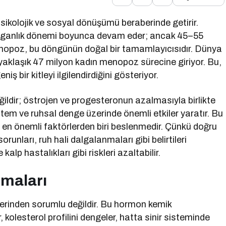
psikolojik ve sosyal dönüşümü beraberinde getirir.
urganlık dönemi boyunca devam eder; ancak 45–55
enopoz, bu döngünün doğal bir tamamlayıcısıdır. Dünya
yaklaşık 47 milyon kadın menopoz sürecine giriyor. Bu,
 bir kitleyi ilgilendirdiğini gösteriyor.
ldir; östrojen ve progesteronun azalmasıyla birlikte
tem ve ruhsal denge üzerinde önemli etkiler yaratır. Bu
 en önemli faktörlerden biri beslenmedir. Çünkü doğru
unları, ruh hali dalgalanmaları gibi belirtileri
lp hastalıkları gibi riskleri azaltabilir.
ımaları
lerinden sorumlu değildir. Bu hormon kemik
 kolesterol profilini dengeler, hatta sinir sisteminde