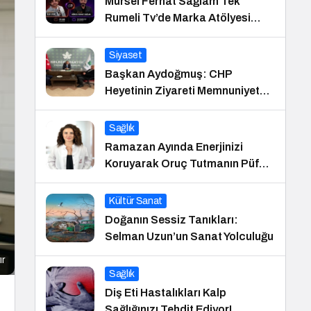
Mürsel Ferhat Sağlam Tek
Rumeli Tv’de Marka Atölyesi
Programına Konuk Oldu
Siyaset
Başkan Aydoğmuş: CHP
Heyetinin Ziyareti Memnuniyet
Verici
Sağlık
Ramazan Ayında Enerjinizi
Koruyarak Oruç Tutmanın Püf
Noktaları
Kültür Sanat
Doğanın Sessiz Tanıkları:
Selman Uzun’un Sanat Yolculuğu
ır
Sağlık
Diş Eti Hastalıkları Kalp
Sağlığınızı Tehdit Ediyor!