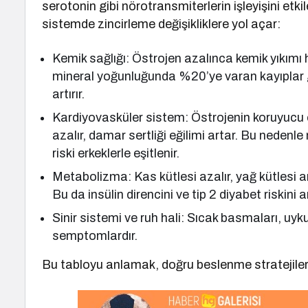
serotonin gibi nörotransmiterlerin işleyişini et
sistemde zincirleme değişikliklere yol açar:
Kemik sağlığı: Östrojen azalınca kemik yıkımı 
mineral yoğunluğunda %20’ye varan kayıplar gö
artırır.
Kardiyovasküler sistem: Östrojenin koruyucu e
azalır, damar sertliği eğilimi artar. Bu neden
riski erkeklerle eşitlenir.
Metabolizma: Kas kütlesi azalır, yağ kütlesi ar
Bu da insülin direncini ve tip 2 diyabet riskini art
Sinir sistemi ve ruh hali: Sıcak basmaları, uyk
semptomlardır.
Bu tabloyu anlamak, doğru beslenme stratejilerini