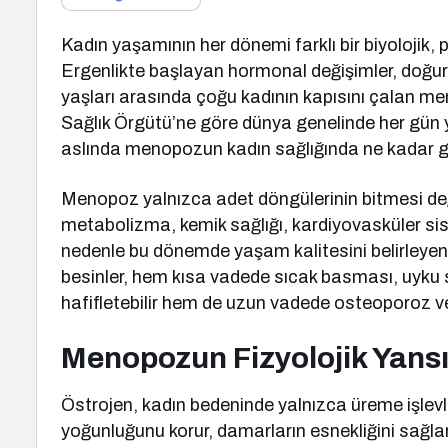
Kadın yaşamının her dönemi farklı bir biyolojik, 
Ergenlikte başlayan hormonal değişimler, doğ
yaşları arasında çoğu kadının kapısını çalan m
Sağlık Örgütü’ne göre dünya genelinde her gün 
aslında menopozun kadın sağlığında ne kadar geniş
Menopoz yalnızca adet döngülerinin bitmesi deği
metabolizma, kemik sağlığı, kardiyovasküler sis
nedenle bu dönemde yaşam kalitesini belirleyen
besinler, hem kısa vadede sıcak basması, uyku sor
hafifletebilir hem de uzun vadede osteoporoz ve ka
Menopozun Fizyolojik Yans
Östrojen, kadın bedeninde yalnızca üreme işlev
yoğunluğunu korur, damarların esnekliğini sağlar,